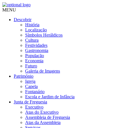
MENU
Descobrir
História
Localização
Símbolos Heráldicos
Cultura
Festividades
Gastronomia
População
Economia
Futuro
Galeria de Imagens
Património
Igreja
Capela
Fontanário
Escola e Jardim de Infância
Junta de Freguesia
Executivo
Atas do Executivo
Assembleia de Freguesia
Atas da Assembleia
Serviços