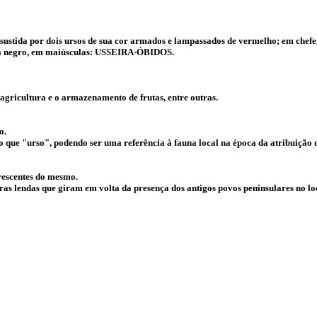
ustida por dois ursos de sua cor armados e lampassados de vermelho; em chefe, 
da a negro, em maiúsculas: USSEIRA-ÓBIDOS.
agricultura e o armazenamento de frutas, entre outras.
o.
 que "urso", podendo ser uma referência à fauna local na época da atribuição 
crescentes do mesmo.
 lendas que giram em volta da presença dos antigos povos peninsulares no loca