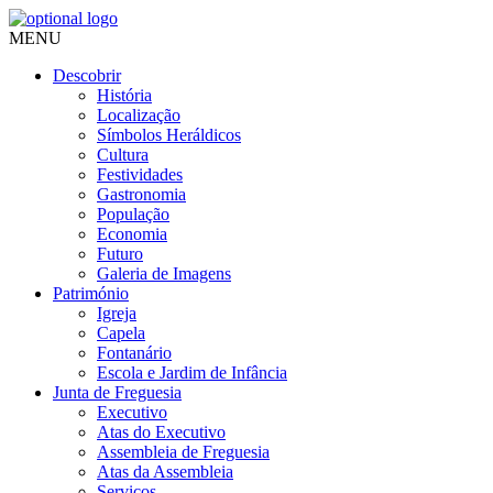
MENU
Descobrir
História
Localização
Símbolos Heráldicos
Cultura
Festividades
Gastronomia
População
Economia
Futuro
Galeria de Imagens
Património
Igreja
Capela
Fontanário
Escola e Jardim de Infância
Junta de Freguesia
Executivo
Atas do Executivo
Assembleia de Freguesia
Atas da Assembleia
Serviços