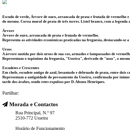
Escudo de verde, Árvore de ouro, arrancada de prata e frutada de vermelho e s
do mesmo. Coroa mural de prata de três torres. Listel branco, com a legen
Árvore
Árvore de ouro, arrancada de prata e frutada de vermelho.
Representa as atividades económicas praticadas na freguesia, destacando-se a 
Ursos
A árvore sustida por dois ursos de sua cor, armados e lampassados de vermelh
Representam o topónimo da freguesia, "Usseira", derivado de "usso", o mesmo
Escudetes e Crescentes
Em chefe, escudete antigo de azul, besantado e debruado de prata, entre dois 
Representam a antiguidade do povoamento da Usseira, confirmada por inúmeras
tarde dos árabes, sendo estes expulsos por D. Afonso Henriques.
Partilhar:
Morada e Contactos
Rua Principal, N.º 97
2510-772 Usseira
Horário de Funcionamento