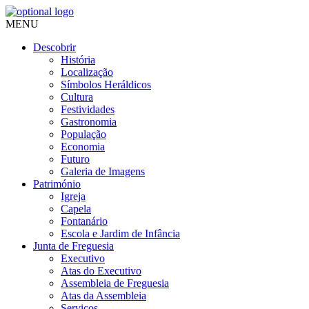
MENU
Descobrir
História
Localização
Símbolos Heráldicos
Cultura
Festividades
Gastronomia
População
Economia
Futuro
Galeria de Imagens
Património
Igreja
Capela
Fontanário
Escola e Jardim de Infância
Junta de Freguesia
Executivo
Atas do Executivo
Assembleia de Freguesia
Atas da Assembleia
Serviços