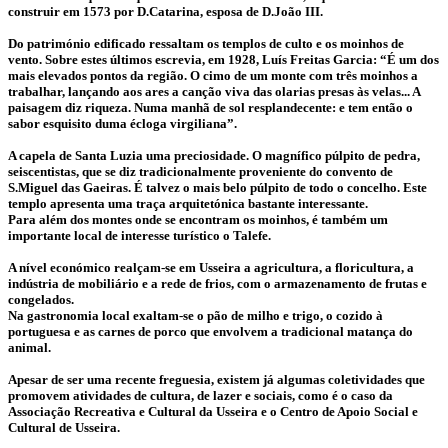
construir em 1573 por D.Catarina, esposa de D.João III.
Do património edificado ressaltam os templos de culto e os moinhos de
vento. Sobre estes últimos escrevia, em 1928, Luís Freitas Garcia: “É um dos
mais elevados pontos da região. O cimo de um monte com três moinhos a
trabalhar, lançando aos ares a canção viva das olarias presas às velas... A
paisagem diz riqueza. Numa manhã de sol resplandecente: e tem então o
sabor esquisito duma écloga virgiliana”.
A capela de Santa Luzia uma preciosidade. O magnífico púlpito de pedra,
seiscentistas, que se diz tradicionalmente proveniente do convento de
S.Miguel das Gaeiras. É talvez o mais belo púlpito de todo o concelho. Este
templo apresenta uma traça arquitetónica bastante interessante.
Para além dos montes onde se encontram os moinhos, é também um
importante local de interesse turístico o Talefe.
A nível económico realçam-se em Usseira a agricultura, a floricultura, a
indústria de mobiliário e a rede de frios, com o armazenamento de frutas e
congelados.
Na gastronomia local exaltam-se o pão de milho e trigo, o cozido à
portuguesa e as carnes de porco que envolvem a tradicional matança do
animal.
Apesar de ser uma recente freguesia, existem já algumas coletividades que
promovem atividades de cultura, de lazer e sociais, como é o caso da
Associação Recreativa e Cultural da Usseira e o Centro de Apoio Social e
Cultural de Usseira.