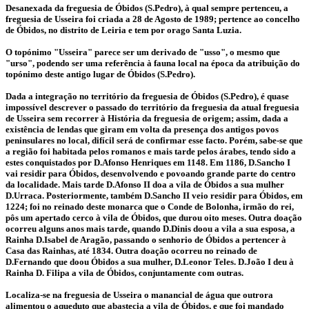
Desanexada da freguesia de Óbidos (S.Pedro), à qual sempre pertenceu, a
freguesia de Usseira foi criada a 28 de Agosto de 1989; pertence ao concelho
de Óbidos, no distrito de Leiria e tem por orago Santa Luzia.
O topónimo "Usseira" parece ser um derivado de "usso", o mesmo que
"urso", podendo ser uma referência à fauna local na época da atribuição do
topónimo deste antigo lugar de Óbidos (S.Pedro).
Dada a integração no território da freguesia de Óbidos (S.Pedro), é quase
impossível descrever o passado do território da freguesia da atual freguesia
de Usseira sem recorrer à História da freguesia de origem; assim, dada a
existência de lendas que giram em volta da presença dos antigos povos
peninsulares no local, difícil será de confirmar esse facto. Porém, sabe-se que
a região foi habitada pelos romanos e mais tarde pelos árabes, tendo sido a
estes conquistados por D.Afonso Henriques em 1148. Em 1186, D.Sancho I
vai residir para Óbidos, desenvolvendo e povoando grande parte do centro
da localidade. Mais tarde D.Afonso II doa a vila de Óbidos a sua mulher
D.Urraca. Posteriormente, também D.Sancho II veio residir para Óbidos, em
1224; foi no reinado deste monarca que o Conde de Bolonha, irmão do rei,
pôs um apertado cerco à vila de Óbidos, que durou oito meses. Outra doação
ocorreu alguns anos mais tarde, quando D.Dinis doou a vila a sua esposa, a
Rainha D.Isabel de Aragão, passando o senhorio de Óbidos a pertencer à
Casa das Rainhas, até 1834. Outra doação ocorreu no reinado de
D.Fernando que doou Óbidos a sua mulher, D.Leonor Teles. D.João I deu à
Rainha D. Filipa a vila de Óbidos, conjuntamente com outras.
Localiza-se na freguesia de Usseira o manancial de água que outrora
alimentou o aqueduto que abastecia a vila de Óbidos, e que foi mandado