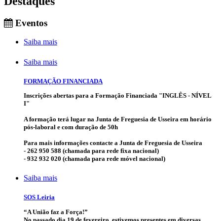
Destaques
Eventos
Saiba mais
Saiba mais
FORMAÇÃO FINANCIADA
Inscrições abertas para a Formação Financiada "INGLÊS - NÍVEL
I"
A formação terá lugar na Junta de Freguesia de Usseira em horário
pós-laboral e com duração de 50h
Para mais informações contacte a Junta de Freguesia de Usseira
- 262 950 588 (chamada para rede fixa nacional)
- 932 932 020 (chamada para rede móvel nacional)
Saiba mais
SOS Leiria
“A União faz a Força!”
No passado dia 19 de fevereiro, estivemos presentes em diversas