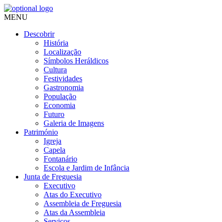
MENU
Descobrir
História
Localização
Símbolos Heráldicos
Cultura
Festividades
Gastronomia
População
Economia
Futuro
Galeria de Imagens
Património
Igreja
Capela
Fontanário
Escola e Jardim de Infância
Junta de Freguesia
Executivo
Atas do Executivo
Assembleia de Freguesia
Atas da Assembleia
Serviços