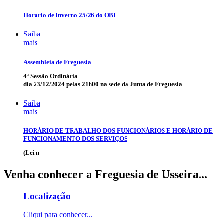
Horário de Inverno 25/26 do OBI
Saiba
mais
Assembleia de Freguesia
4ª Sessão Ordinária
dia 23/12/2024 pelas 21h00 na sede da Junta de Freguesia
Saiba
mais
HORÁRIO DE TRABALHO DOS FUNCIONÁRIOS E HORÁRIO DE
FUNCIONAMENTO DOS SERVIÇOS
(Lei n
Venha conhecer a Freguesia de
Usseira
...
Localização
Cliqui para conhecer...