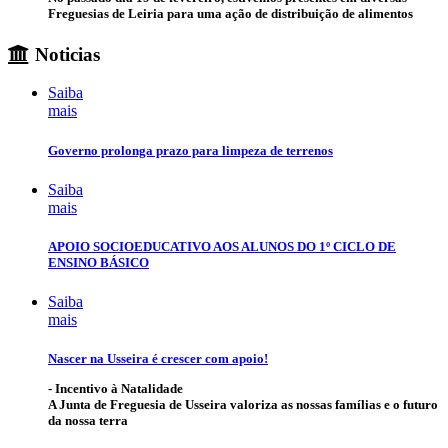
Freguesias de Leiria para uma ação de distribuição de alimentos
Noticias
Saiba
mais
Governo prolonga prazo para limpeza de terrenos
Saiba
mais
APOIO SOCIOEDUCATIVO AOS ALUNOS DO 1º CICLO DE
ENSINO BÁSICO
Saiba
mais
Nascer na Usseira é crescer com apoio!
- Incentivo à Natalidade
A Junta de Freguesia de Usseira valoriza as nossas famílias e o futuro
da nossa terra